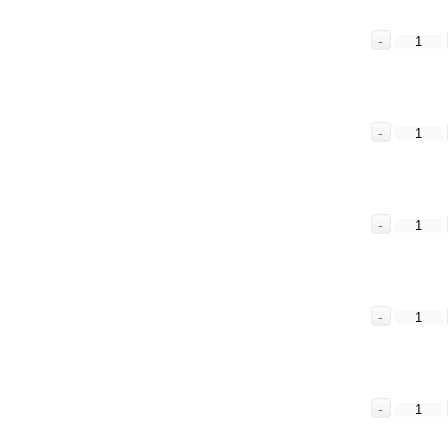
-
-
-
-
-