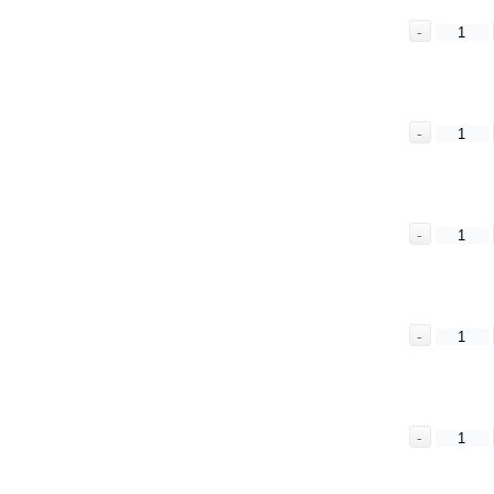
-
-
-
-
-