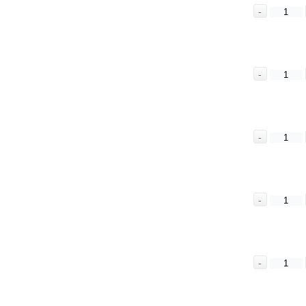
-
-
-
-
-