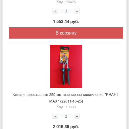
Код:
06426
-
+
1 553.44 руб.
В корзину
Клещи переставные 250 мм шарнирное соединение "KRAFT-
MAX" (22011-10-25)
Код:
10688
-
+
2 019.36 руб.