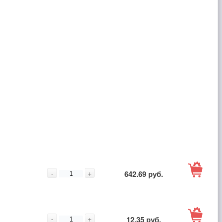
В
-
+
642.69 руб.
корзину
В
-
+
12.35 руб.