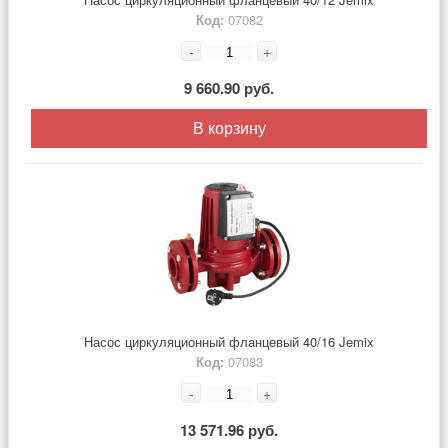
Код:
07082
-
+
9 660.90 руб.
В корзину
Насос циркуляционный фланцевый 40/16 Jemix
Код:
07083
-
+
13 571.96 руб.